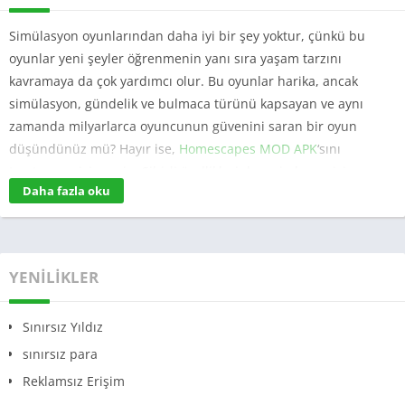
Simülasyon oyunlarından daha iyi bir şey yoktur, çünkü bu
oyunlar yeni şeyler öğrenmenin yanı sıra yaşam tarzını
kavramaya da çok yardımcı olur. Bu oyunlar harika, ancak
simülasyon, gündelik ve bulmaca türünü kapsayan ve aynı
zamanda milyarlarca oyuncunun güvenini saran bir oyun
düşündünüz mü? Hayır ise,
Homescapes MOD APK
‘sını
tanıtmama izin verin. Sihirli özellikleri deneyimlemenizi
Daha fazla oku
sağlayan birinci sınıf betiklerle değiştirilmiş bir android
oyunudur.
Öncelikle oyundan bahsedelim, So
Homescapes
MOD APK hem
Android hem de iOS akıllı telefonlar için geliştirilmiş basit bir
YENILIKLER
bulmaca oyunudur. Island Builder ve Candy Crush’ın
özelliklerinden oluşan çok yönlü bir yapıya sahiptir. Burada,
Sınırsız Yıldız
Candy Crush seviyeleri gibi çeşitli şeker oyunları oynamanız ve
sınırsız para
oyuncu kadrosunun evini yeniden inşa etmeniz gerekiyor. Ve
Reklamsız Erişim
mücadele miktarını azaltmak için, biz’ Resmi oyunu değiştirdik