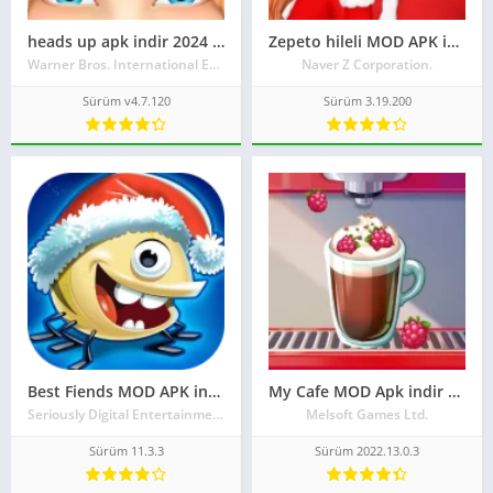
heads up apk indir 2024 android için
Zepeto hileli MOD APK indir 2023
Warner Bros. International Enterprises.
Naver Z Corporation.
Sürüm v4.7.120
Sürüm 3.19.200
Best Fiends MOD APK indir 2023 para hileli
My Cafe MOD Apk indir 2023 hileli son sürüm
Seriously Digital Entertainment Ltd.
Melsoft Games Ltd.
Sürüm 11.3.3
Sürüm 2022.13.0.3