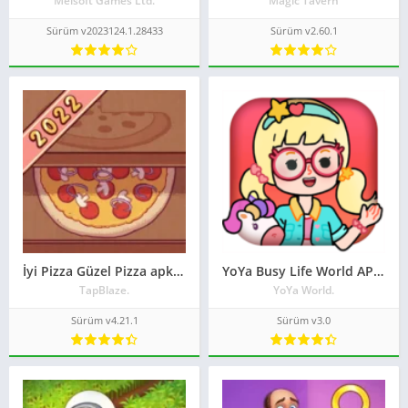
Melsoft Games Ltd.
Magic Tavern
Sürüm v2023124.1.28433
Sürüm v2.60.1
İyi Pizza Güzel Pizza apk son sürüm indir 2023 reklamsız
YoYa Busy Life World APK indir 2023 HİLELİ
TapBlaze.
YoYa World.
Sürüm v4.21.1
Sürüm v3.0