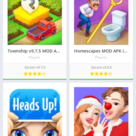
Township v9.7.5 MOD APK indir Sınırsız Para 2023
Homescapes MOD APK indir 2023
Playrix.
Playrix.
Sürüm v9.7.5
Sürüm v5.9.5