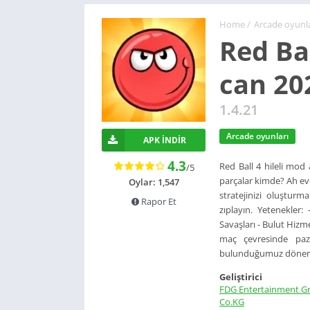
Home
/
Arcade oyunla
Red Bal
can 20
1.4.21
Arcade oyunları
APK İNDIR
4.3
Red Ball 4 hileli mod
/5
parçalar kimde? Ah evet
Oylar: 1,547
stratejinizi oluşturm
Rapor Et
zıplayın. Yetenekler
Savaşları - Bulut Hizme
maç çevresinde paz
bulunduğumuz dönem, bi
Geliştirici
FDG Entertainment 
Co.KG