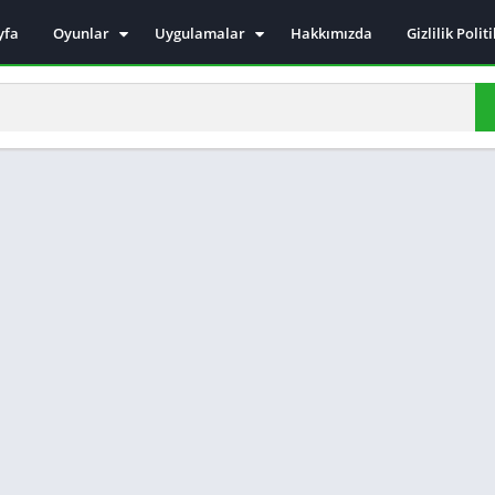
yfa
Oyunlar
Uygulamalar
Hakkımızda
Gizlilik Polit
Aksiyon
Haberleşme
Kız Oyunları
Araçlar
Beceri Oyunları
Dövüş Oyunları
Macera Oyunları
Simülasyon Oyunları
Arcade oyunları
Yarış Oyunları