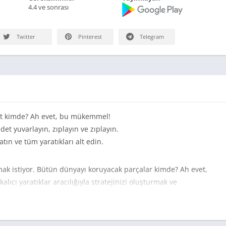
4.4 ve sonrası
Twitter
Pinterest
Telegram
et kimde? Ah evet, bu mükemmel!
et yuvarlayın, zıplayın ve zıplayın.
atın ve tüm yaratıkları alt edin.
mak istiyor. Bütün dünyayı koruyacak parçalar kimde? Ah evet,
lıcı yaratıklar aracılığıyla stratejinizi oluşturmak ve
rlanın, zıplayın ve zıplayın.
 Yetmiş Beş Derece – Destansı Aşçı Savaşları – Bulut Hizmeti –