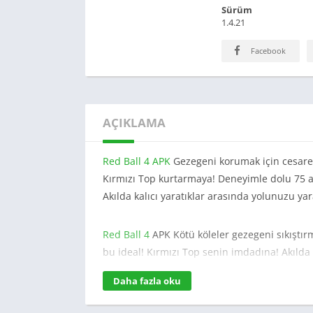
Sürüm
1.4.21
Facebook
AÇIKLAMA
Red Ball 4 APK
Gezegeni korumak için cesar
Kırmızı Top kurtarmaya! Deneyimle dolu 75 ad
Akılda kalıcı yaratıklar arasında yolunuzu yar
Red Ball 4
APK Kötü köleler gezegeni sıkıştır
bu ideal! Kırmızı Top senin imdadına! Akılda ka
canavarları fethetmek için yetmiş-ver ile yuva
Daha fazla oku
Yetenekler: – Yepyeni Kırmızı Top Deneyimi –