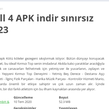
rı
l 4 APK indir sınırsız
23
 apk Kötü köleler gezegeni sıkıştırmak istiyor. Bütün dünyayı koruyacak
, bu ideal! Kırmızı Top senin imdadına! Akılda kalıcı yaratıklar aracılığıyla
ak ve canavarları fethetmek için yetmiş-ver ile yuvarlanın, zıplayın ve
: - Yepyeni Kırmızı Top Deneyimi - Yetmiş Beş Derece - Destansı Aşçı
ti - İlginç Fizik Parçaları - Harika Müzik Parçası - Kontrolör Hizmeti Mario,
arda önemli bir etkiye sahiptir ve çok uzun zaman alır. İçinde
r dizi farklı atletizm için bu ilham kaynakları arasında yer alıyor.
Güncelleme
Boyut
GmbH &
10 Tem 2020
52.3 MB
Gereksinimler
Yayımlayan