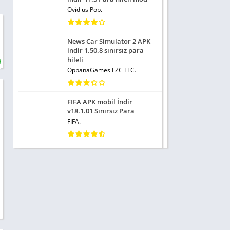
Ovidius Pop.
News Car Simulator 2 APK
indir 1.50.8 sınırsız para
hileli
OppanaGames FZC LLC.
FIFA APK mobil İndir
v18.1.01 Sınırsız Para
FIFA.