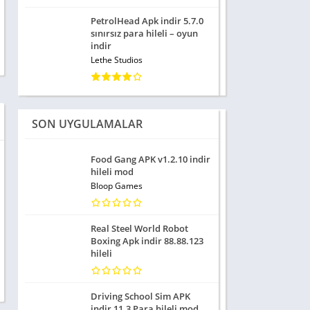
PetrolHead Apk indir 5.7.0
sınırsız para hileli – oyun
indir
Lethe Studios
SON UYGULAMALAR
Food Gang APK v1.2.10 indir
hileli mod
Bloop Games
Real Steel World Robot
Boxing Apk indir 88.88.123
hileli
Driving School Sim APK
indir 11.3 Para hileli mod