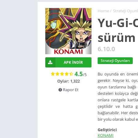
Home
/
Strateji Oyunl
Yu-Gi-
sürüm
6.10.0
Strateji Oyunları
APK İNDIR
4.5
Bu oyunda en önemli 
/5
gerekir. Neyse ki, oy
Oylar: 1,322
oyun tarzlarına bağlı
Rapor Et
desteleri kolayca değ
onlara rastgele kartla
çeşitlidir ve hatta 
bağlanabilir. Her des
bir yolu olarak kabul ed
Geliştirici
KONAMI