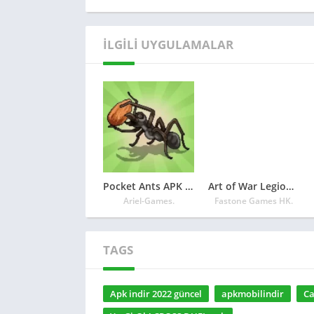
karta doğrudan bağlanabilir. Her deste için 
kazanmanın etkili bir yolu olarak kabul edilir
İLGILI UYGULAMALAR
HEYECAN VERİCİ VE HAREKET
Yu-Gi-Oh! apk Duel Links, çevrimiçi sunucu ara
ve oyunu daha dengeli hale getirmek için zam
ayrıca, oyuncular yalnızca aynı dövüş gücü ve
dengelendiği dereceli maçlar aracılığıyla bi
içeriği çevrimiçi etkinliklere odaklanmıştır
şeyleri olacak, anlaşmalı ödüller için arkad
Pocket Ants APK indir 2023 son sürüm
Art of War Legions mod apk indir 2023 (Sınırsız Taş)
Ariel-Games.
Fastone Games HK.
GELİŞTİRİLMİŞ BİR OYUN DEN
Duel Links’in güçlü gelişimi, destek özellikler
TAGS
oyun kalitesini tamamen yeni bir düzeye getird
yaratan en üst düzey grafik motoru tarafında
Apk indir 2022 güncel
apkmobilindir
Ca
ilerlemesine bağlı olarak sürekli olarak açıl