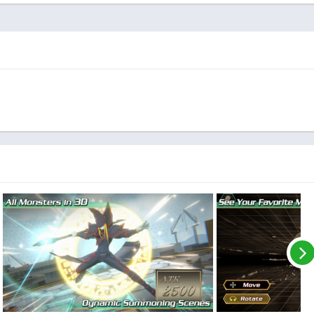
BİR KART SAVAŞ OYUNU
t savaşlarıdır, ancak kartların potansiyelini genişletmek için
Bu nedenle, Duel Links, mobil platform için oynanışı daha eksiksiz
nik uygulayarak oyuncuların sayısız strateji oluşturmasına veya
yararlanmasına olanak tanır. Tabii ki, her bir fonksiyonun
a rastgele potansiyeller ve saldırganlık ile dolu olması
temposunda durmuyor, ancak kartların birçok benzersiz unsuru
aları için yüzlerce başka olasılık sunuyor.
İN DESKİNİZİ KULLANIN
tesidir ve her deste için 40 kart seçmeleri gerekir. Neyse ki,
rın kendi stratejilerine veya oyun tarzlarına bağlı olarak daha
 savaştan önce desteleri kolayca değiştirebilirler. Oyuncunun
n onlara rastgele kartlar verir ve hepsi rastgele farklı
lidir ve hatta güçlü saldırılar oluşturmak için tek seferde birçok