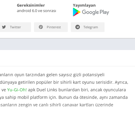
Gereksinimler
Yayımlayan
android 6.0 ve sonrası
Twitter
Pinterest
Telegram
nların oyun tarzından gelen sayısız gizli potansiyeli
ünyaya getirilen popüler bir sihirli kart oyunu serisidir. Ayrıca,
r ve
Yu-Gi-Oh!
apk Duel Links bunlardan biri, ancak oyunculara
ya sahip mobil platform için. Bunun da ötesinde, aynı zamanda
nsanların zengin ve canlı sihirli canavar kartları üzerinde