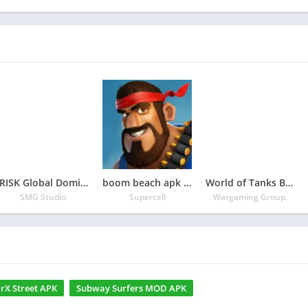
doğru kartları seçmek, çoğu Yu-Gi-Oh! apk savaşında
.
Lİ ÇEVRİMİÇİ SUNUCULAR
cılığıyla PvP savaş sistemini tanıtıyor. Bu işlev onu ünlü yaptı
an içinde sürekli olarak güncellendi veya değişti. Oyuncular
ya kabiliyetine sahip rakiplerle karşılaştığında her şeyin
rbirlerine meydan okuyabilirler. Bunun yanı sıra, oyunun tüm
, bu nedenle oyuncuların eğlenirken her zaman yapacak çok
aşlarına meydan okumak da dahil.
RISK Global Domination MOD APK indir 2023
boom beach apk son sürüm indir Elmas hileli 2023
World of Tanks Blitz MOD apk indir para hileli 2023
SMG Studio.
Supercell
Wargaming Group.
EYİMİ İÇİN GENİŞ ÖZELLİKLER
i, arayüz sistemleri, görüntü kalitesi ve daha fazlasını içeren
i. En şaşırtıcı şey, savaş alanında gerçekçi ve şiddetli bir his
n görsel uyarımdır. Grafikler ve birçok sürpriz öğe, oyuncunun
rX Street APK
Subway Surfers MOD APK
ır ve onları Yu-Gi-Oh! apk evrenindeki harika dünyayı keşfetmeye