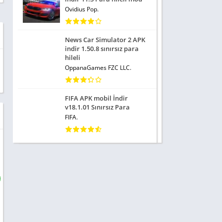
Ovidius Pop.
News Car Simulator 2 APK
indir 1.50.8 sınırsız para
hileli
OppanaGames FZC LLC.
FIFA APK mobil İndir
v18.1.01 Sınırsız Para
FIFA.