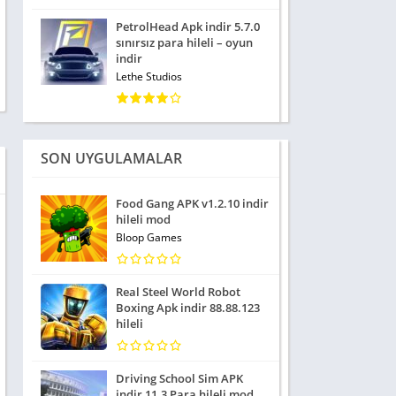
PetrolHead Apk indir 5.7.0
sınırsız para hileli – oyun
indir
Lethe Studios
SON UYGULAMALAR
Food Gang APK v1.2.10 indir
hileli mod
Bloop Games
Real Steel World Robot
Boxing Apk indir 88.88.123
hileli
Driving School Sim APK
indir 11.3 Para hileli mod