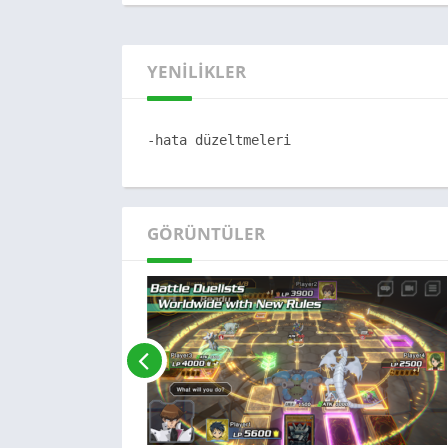
İLGİLENDİRİCİ VE YARATICI 
Yu-Gi-Oh! apk serisindeki tanıdık unsurlar kar
YENILIKLER
her strateji veya oyun tarzı çeşitlendirilir. 
ve esnek hale getirmek için birçok yeni meka
her kartın yeteneklerinden esnek bir şekilde 
-hata düzeltmeleri
otomatikleştirilmesi, her kartın savaş alanınd
nedeniyle, her maçın hızı yüksektir. Hızlı 
var ve oyunculara en güçlü desteleri oluşturm
GÖRÜNTÜLER
EN GÜÇLÜ OYUNCU OLMAK İÇ
Bu oyunda en önemli faktör her oyuncunun des
oyunun bir deste seti sistemi var ve oyuncula
fazla deste yerleştirmesine izin veriyor. Her
başarılarına veya çabalarına bağlı olarak, oyu
kategorilere ayrılır. Her kartın yeteneği çeşit