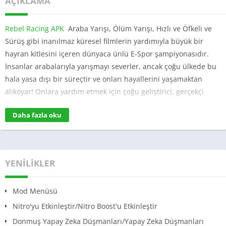
AÇIKLAMA
Rebel Racing APK
Araba Yarışı, Ölüm Yarışı, Hızlı ve Öfkeli ve
Sürüş gibi inanılmaz küresel filmlerin yardımıyla büyük bir
hayran kitlesini içeren dünyaca ünlü E-Spor şampiyonasıdır.
İnsanlar arabalarıyla yarışmayı severler, ancak çoğu ülkede bu
hala yasa dışı bir süreçtir ve onları hayallerini yaşamaktan
alıkoyar! Onlara yardım etmek için çoğu geliştirici, gerçekçi
Araba Yarışı deneyimini sanal olarak sunmak için birinci sınıf
Daha fazla oku
Android oyunları yarattı. Böyle bir geliştirici Hutch Games!
Hutch Games, Rebel Racing adlı harika bir Araba Yarışı Android
oyunu geliştirdi! Gerçekçi çarpıcı grafiklere sahip tüm
olağanüstü Yarış haritalarını size sunan özel bir Android
YENILIKLER
oyunudur. Oyunu herhangi bir Android veya iOS akıllı telefona
indirebilir ve daha önce hiç yaşamadığınız sürükleyici bir yarış
Mod Menüsü
stilinin tadını çıkarabilirsiniz. Oyun, en premium araba
Nitro'yu Etkinleştir/Nitro Boost'u Etkinleştir
stillerinden birini içeriyor ve size kendi arabalarınızı
Donmuş Yapay Zeka Düşmanları/Yapay Zeka Düşmanları
özelleştirme hakkı sunuyor!