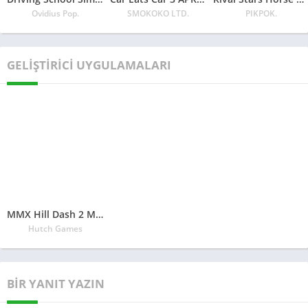
Gaming tarafından geliştirildi ve bu kısa süre içerisinde
Ovidius Pop.
SMOKOKO LTD.
PIKPOK.
milyonlarca oyuncuyu kapsamıştır.
Bu oyunda tüm favori arabalarınızın keyfini çıkarabilir ve bazı
GELIŞTIRICI UYGULAMALARI
pahalı kaynaklarla en sevdiğiniz değişikliklerle kendi süper
arabalarınızı yaratabilirsiniz. Üstelik oyun size Sigle-Player,
Multiplayer, 1v1, Time Attack, Road Rage ve çok daha fazlası
gibi olağanüstü oyun modları da sunacak! Sadece aşağıdaki
bağlantıya tıklayın ve Rebel Racing’i en kısa sürede indirin!
Akıllı telefonunuzdaki konsol benzeri oyun
grafiklerinin keyfini çıkarma zamanı
MMX Hill Dash 2 MOD APK indir – Offroad Truc
En sevdiğiniz oyunları yalnızca PC, Play Station ve XBOX gibi
Hutch Games
konsollarda oynamanız gereken günler geride
kaldı! Günümüzde Akıllı Telefonlar, çarpıcı konsol benzeri
grafikleri, birinci sınıf arayüzü ve klasik içeriği kapsayan en
BIR YANIT YAZIN
etkili Android oyunlarını oynamakla da uyumludur.