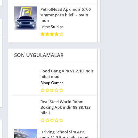
PetrolHead Apk indir 5.7.0
sınırsız para hileli – oyun
indir
Lethe Studios
SON UYGULAMALAR
Food Gang APK v1.2.10 indir
hileli mod
Bloop Games
Real Steel World Robot
Boxing Apk indir 88.88.123
hileli
Driving School Sim APK
indir 11.3 Para hileli mod