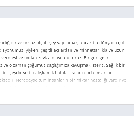
 varlığıdır ve onsuz hiçbir şey yapılamaz, ancak bu dünyada çok
disyonumuz iyiyken, çeşitli açılardan ve minnettarlıkla ve uzun
vermeyi ve ondan zevk almayı unuturuz. Bir gün gelir
riz ve o zaman çoğumuz sağlığımıza kavuşmak isteriz. Sağlık bir
bir şeydir ve bu alışkanlık hataları sonucunda insanlar
ktadır. Neredeyse tüm insanların bir miktar hastalığı vardır ve
ra bile hastanelerdeki kapasite karşılayabileceğinden çok daha
eki değişikliği geri ödeme fırsatı elde etmek istiyoruz. O zaman
Mod Apk
. Bu oyunda bazen Sağlık Müdürü veya Doktor rolüne
her boyutta ve formatta keyifli bir duruma getirmeniz
sıfırdan ileri seviyeye kadar yönetmeniz ve her ayrıntıya