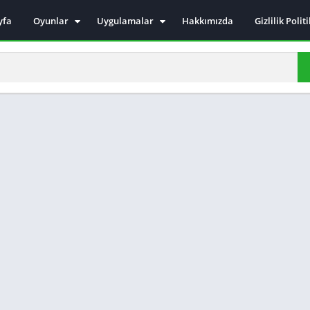
yfa
Oyunlar
Uygulamalar
Hakkımızda
Gizlilik Polit
Aksiyon
Haberleşme
Kız Oyunları
Araçlar
Beceri Oyunları
Dövüş Oyunları
Macera Oyunları
Simülasyon Oyunları
Arcade oyunları
Yarış Oyunları