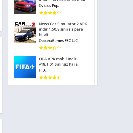
Ovidius Pop.
News Car Simulator 2 APK
indir 1.50.8 sınırsız para
hileli
OppanaGames FZC LLC.
FIFA APK mobil İndir
v18.1.01 Sınırsız Para
FIFA.