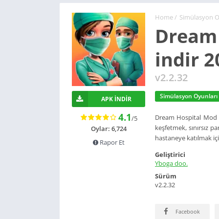
Home
/
Simülasyon O
Dream
indir 
v2.2.32
Simülasyon Oyunları
APK İNDIR
4.1
Dream Hospital Mod a
/5
keşfetmek, sınırsız p
Oylar: 6,724
hastaneye katılmak i
Rapor Et
Geliştirici
Yboga doo.
Sürüm
v2.2.32
Facebook