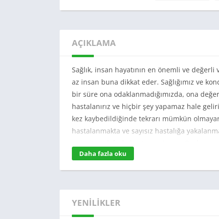
AÇIKLAMA
Sağlık, insan hayatının en önemli ve değerli
az insan buna dikkat eder. Sağlığımız ve kon
bir süre ona odaklanmadığımızda, ona değer 
hastalanırız ve hiçbir şey yapamaz hale geli
kez kaybedildiğinde tekrarı mümkün olmayan 
hastalanmakta ve sayısız hastalığa yakalanma
sonuçta çok fazla hastanemiz var. Ondan son
Daha fazla oku
fazla.
İnsanların faydalanabilmesi için bu segmentt
işte hayalinizdeki oyun The
Dream Hospital 
atanacaksınız ve önemli olan mevcut durumu 
YENILIKLER
gerekiyor. Sağlık yöneticisi olarak, her şeyi 