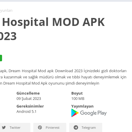
yunları
 Hospital MOD APK
2023
pk, Dream Hospital Mod apk Download 2023 İçinizdeki gizli doktorları
ara kazanmak ve sağlık müdürü olmak ve tıbbi hayatı deneyimlemek için
çin Dream Hospital Mod Apk oyununu şimdi deneyimleyin
Güncelleme
Boyut
09 Şubat 2023
100 MB
Gereksinimler
Yayımlayan
Android 5.1
Twitter
Pinterest
Telegram