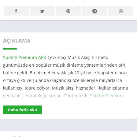
AÇIKLAMA
Spotify Premium APK
Çevrimiçi Müzik Akışı hizmeti,
günümüzde en popüler müzik dinleme yöntemlerinden biri
haline geldi. Bu hizmetler yaklaşık 20 yıl önce Napster olarak
ortaya çıktı ve şu anda olağandışı özellikleriyle milyarlarca
kullanıcıyı idare ediyor. Müzik akışı hizmetleri, kullanıcılarına
geniş bir ses kataloğu sunar. Günümüzde
Spotify Premium
APK, Youtube Music, Gaana, SaavnJio, Hungama ve çok daha
Daha fazla oku
fazlası gibi birçok Çevrimiçi Müzik hizmeti yayınlanıyor.
Tüm bu Müzik Akışı hizmetleri arasında Spotify Apk, ses