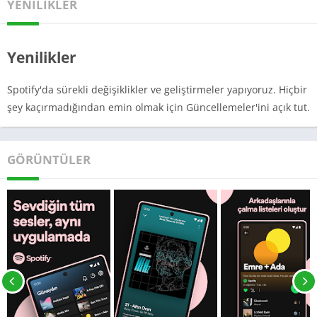
YENILIKLER
toplama, ses kalitesi, özellikler ve her alanda en iyi
hizmetlerden biridir. Bir yaratıcı olsanız bile, Spotify’ın yaratıcı
özelliklerini kesinlikle beğeneceksiniz. En yüksek kaliteli müzik
Yenilikler
kalitesini, muazzam özellikleri, Spotify’ın orijinal içeriğini ve sıfır
sanal reklamı deneyimlemek için öncelikle aylık yaklaşık 119.00
Spotify'da sürekli değişiklikler ve geliştirmeler yapıyoruz. Hiçbir
INR tutarındaki Spotify Premium Planına abone olmanız
şey kaçırmadığından emin olmak için Güncellemeler'ini açık tut.
gerekir.
Ancak öğrencilerin ve profesyonellerin çoğu, yalnızca bazı web
GÖRÜNTÜLER
sitelerinden ücretsiz olarak indirebilecekleri müzik akışı için bu
kadar parayı karşılayamaz. Bu yüzden kullanıcılarımız için
bugün size Spotify Premium üyeliğini ücretsiz olarak sağlayacak
Spotify Premium APK ile karşınızdayız.
Spotify Hakkında
Spotify, 2006 yılında İsveç’te kuruldu ve DRM ile sınırlı müzik
albümleri, podcast’ler ve birçok videoyu ücretsiz sağlayarak