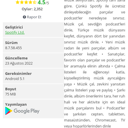
Müzik seviyorsan, Spotify tam sana
4.5
/5
göre. Çünkü Spotify ile ücretsiz
Oylar: 2,352
dinleyebileceğin parçalar ve
Rapor Et
podcast’ler neredeyse sınırsız.
Müzik çal, sevdiğin podcast’leri
Geliştirici
dinle, Türkçe müzik dünyasını
Spotify Ltd.
keşfet, dünyanın dört bir yanından
sınırsız müzik dinle. • Yeni müzik
Sürüm
8.7.58.455
radarı ile yeni parçalar, albüm ve
podcast’ler keşfet • Sanatçılar,
Güncelleme
favorin olan parçalar ve podcast’ler
23 Ağustos 2022
bir aramayla elinin altında • Çalma
listeleri ile eğlenceyi katla,
Gereksinimler
kişiselleştirilmiş müzik ayrıcalığını
Android 5.1
yaşa • Müzik çal, zevkini yansıtan
Boyut
çalma listeleri yap ve paylaş • Şarkı
75 MB
dinle, albüm önerilerini tara, her ruh
hali ve her aktivite için en ideal
Yayımlayan
müzik parçalarını bul • Podcast’ler
ve şarkıları cepten, tabletten,
masaüstünden, Chromecast, TV
veya hoparlörlerinden dinle